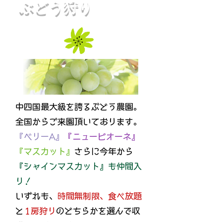
ぶどう狩り
中四国最大級を誇るぶどう農園。
全国からご来園頂いております。
『ベリーA』
『ニューピオーネ』
『マスカット』
さらに今年から
『シャインマスカット』も仲間入
り！
いずれも、
時間無制限
、食べ放題
と
1房狩り
のどちらかを選んで収