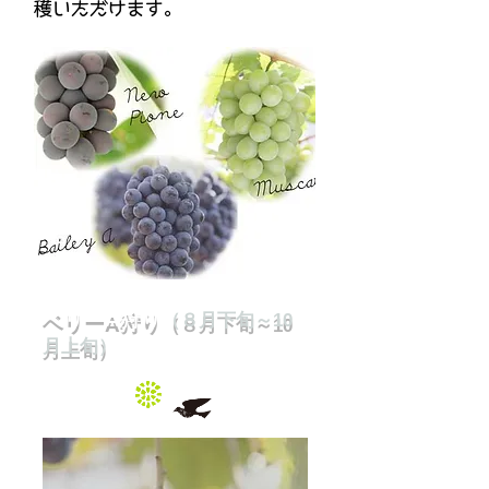
穫いただけます。
ベリーA狩り
（８月下旬～10
月上旬）