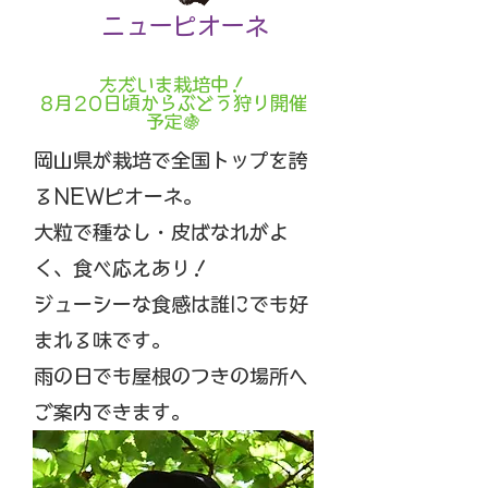
​
ニュー​ピオーネ
​
ただいま栽培中！​
8月20日頃からぶどう狩り開催
予定🍇
岡山県が栽培で全国トップを誇
るNEWピオーネ。
大粒で種なし・皮ばなれがよ
く、食べ応えあり！
ジューシーな食感は誰にでも好
まれる味です。
雨の日でも屋根のつきの場所へ
ご案内できます。