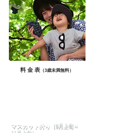
料 金
表
（3歳未満無料）
マスカット
狩り
（9月上旬～